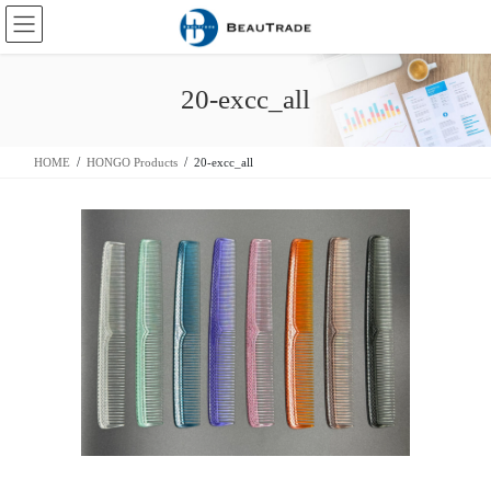
Skip
Skip
to
to
the
the
content
Navigation
20-excc_all
HOME
HONGO Products
20-excc_all