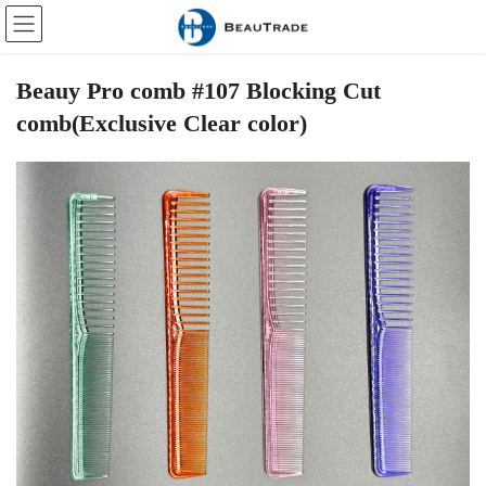
Skip
Skip
to
to
the
the
content
Navigation
Beauy Pro comb #107 Blocking Cut
comb(Exclusive Clear color)