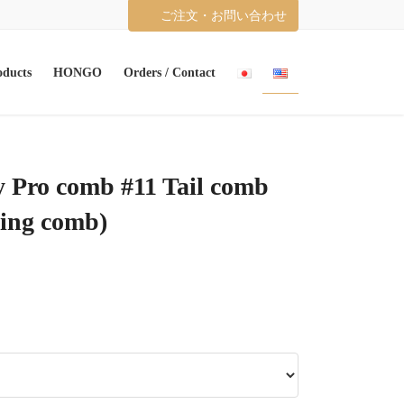
ご注文・お問い合わせ
oducts
HONGO
Orders / Contact
 Pro comb #11 Tail comb
ing comb)