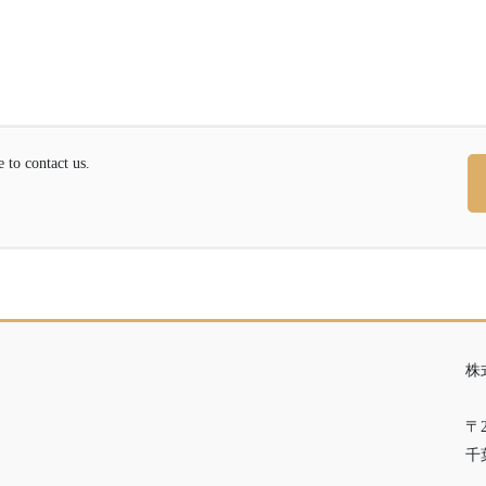
contact us.
株
〒2
千