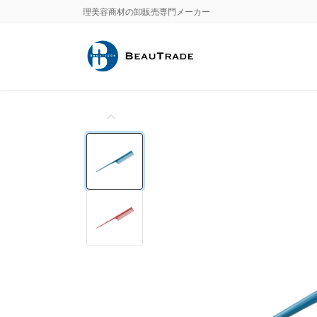
Skip
Skip
理美容商材の卸販売専門メーカー
to
to
the
the
content
Navigation