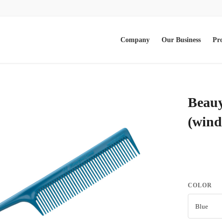
Company
Our Business
Pr
Beauy
(wind
COLOR