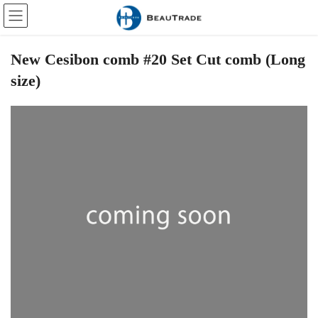
Skip
Skip
to
to
the
the
content
Navigation
New Cesibon comb #20 Set Cut comb (Long
size)