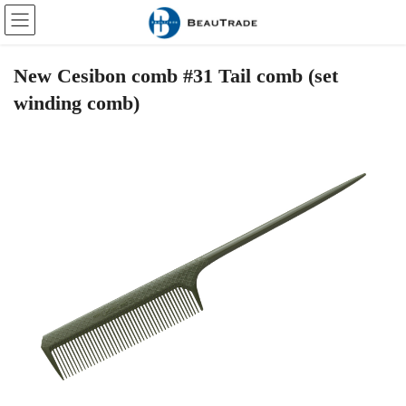
Skip
Skip
to
to
the
the
content
Navigation
New Cesibon comb #31 Tail comb (set
winding comb)