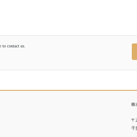
contact us.
株
〒2
千