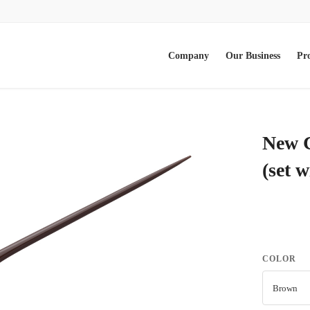
Company
Our Business
Pr
New C
(set 
COLOR