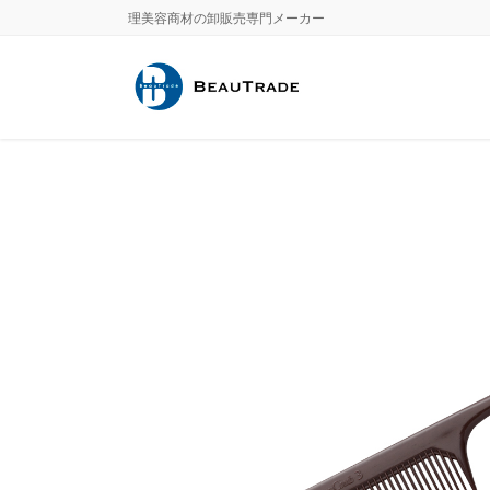
Skip
Skip
理美容商材の卸販売専門メーカー
to
to
the
the
content
Navigation