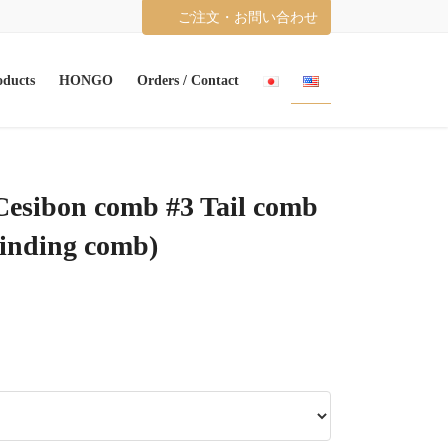
ご注文・お問い合わせ
oducts
HONGO
Orders / Contact
esibon comb #3 Tail comb
winding comb)