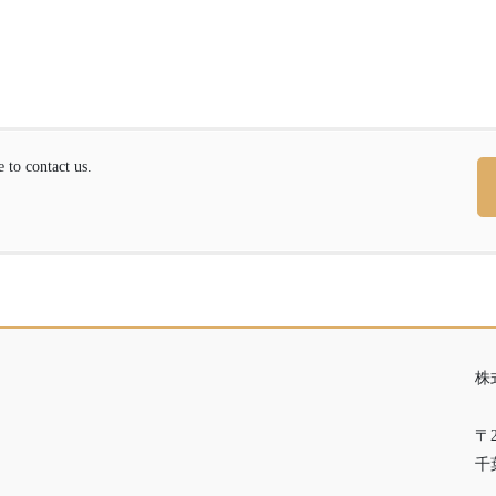
contact us.
株
〒2
千