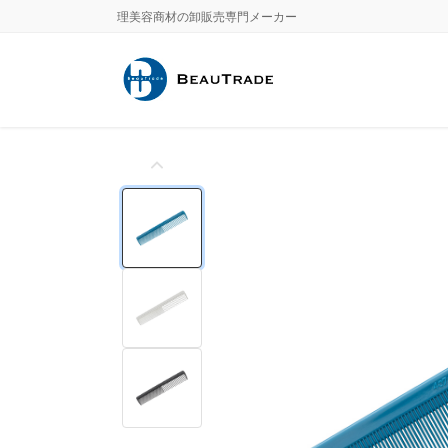
Skip
Skip
理美容商材の卸販売専門メーカー
to
to
the
the
content
Navigation