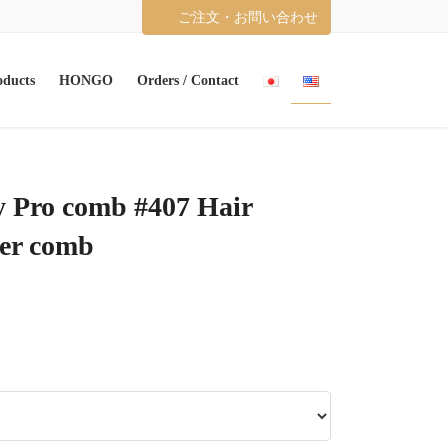
ご注文・お問い合わせ
oducts
HONGO
Orders / Contact
 Pro comb #407 Hair
er comb