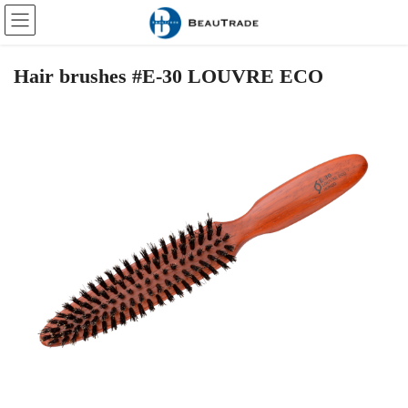
Skip
Skip
to
to
the
the
content
Navigation
Hair brushes #E-30 LOUVRE ECO