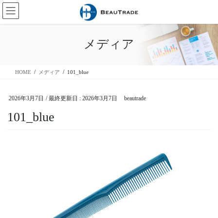
コ
ナ
ン
ビ
テ
ゲ
ン
ー
メディア
ツ
シ
に
ョ
移
ン
HOME
メディア
101_blue
動
に
移
動
2026年3月7日
/ 最終更新日 :
2026年3月7日
beautrade
101_blue