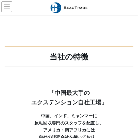
コ
ナ
ン
ビ
テ
ゲ
ン
ー
ツ
シ
に
ョ
移
ン
動
に
移
当社の特徴
動
「中国最大手の
エクステンション自社工場」
中国、インド、ミャンマーに
原毛回収専門のスタッフを配置し、
アメリカ・南アフリカには
自社の販売会社を持っており、