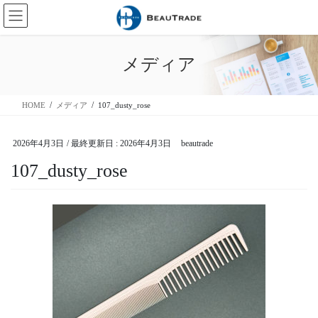
コ
ナ
ン
ビ
テ
ゲ
ン
ー
メディア
ツ
シ
に
ョ
移
ン
HOME
メディア
107_dusty_rose
動
に
移
動
2026年4月3日
/ 最終更新日 :
2026年4月3日
beautrade
107_dusty_rose