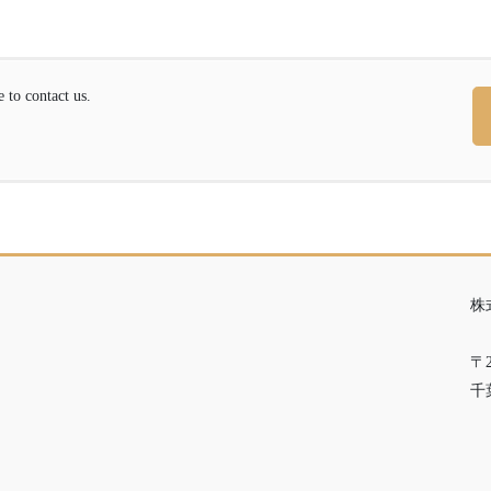
contact us.
株
〒2
千