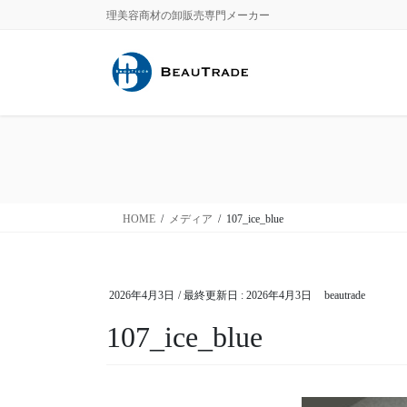
コ
ナ
理美容商材の卸販売専門メーカー
ン
ビ
テ
ゲ
ン
ー
ツ
シ
に
ョ
移
ン
動
に
移
動
HOME
メディア
107_ice_blue
2026年4月3日
/ 最終更新日 :
2026年4月3日
beautrade
107_ice_blue