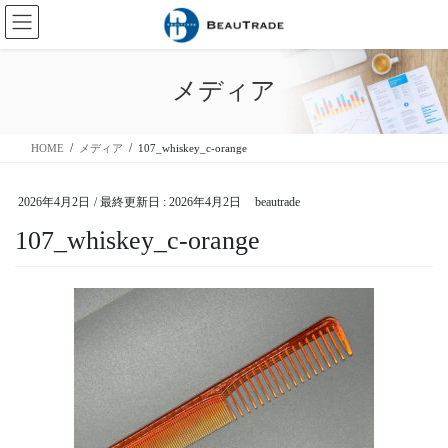
コ
ナ
ン
ビ
テ
ゲ
ン
ー
メディア
ツ
シ
に
ョ
移
ン
HOME
メディア
107_whiskey_c-orange
動
に
移
動
2026年4月2日
/ 最終更新日 :
2026年4月2日
beautrade
107_whiskey_c-orange