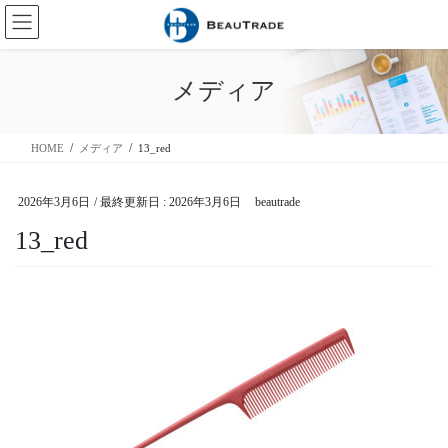
コ
ナ
ン
ビ
テ
ゲ
ン
ー
メディア
ツ
シ
に
ョ
移
ン
HOME
メディア
13_red
動
に
移
動
2026年3月6日
/ 最終更新日 :
2026年3月6日
beautrade
13_red