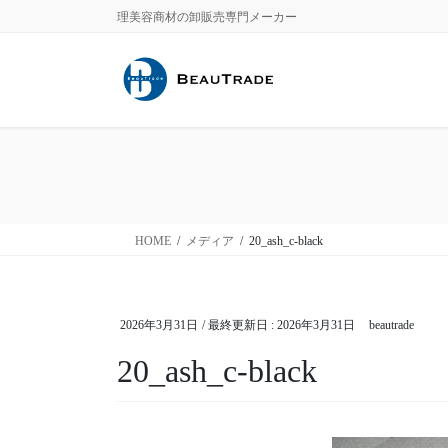
コ
ナ
理美容商材の卸販売専門メーカー
ン
ビ
テ
ゲ
ン
ー
ツ
シ
に
ョ
移
ン
動
に
移
動
HOME
メディア
20_ash_c-black
2026年3月31日
/ 最終更新日 :
2026年3月31日
beautrade
20_ash_c-black