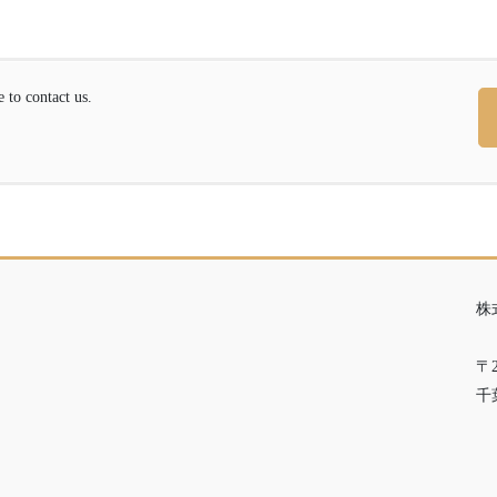
contact us.
株
〒2
千