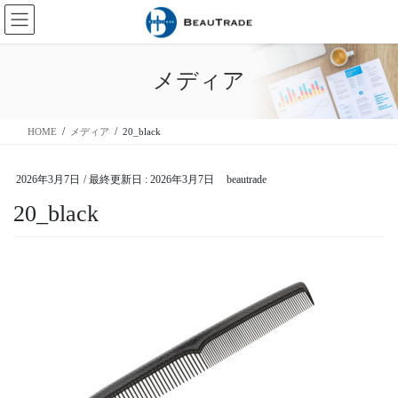
コ
ナ
ン
ビ
テ
ゲ
ン
ー
メディア
ツ
シ
に
ョ
移
ン
HOME
メディア
20_black
動
に
移
動
2026年3月7日
/ 最終更新日 :
2026年3月7日
beautrade
20_black