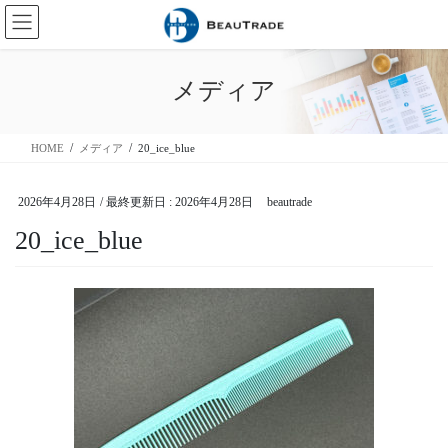
コ
ナ
ン
ビ
テ
ゲ
ン
ー
メディア
ツ
シ
に
ョ
移
ン
HOME
メディア
20_ice_blue
動
に
移
動
2026年4月28日
/ 最終更新日 :
2026年4月28日
beautrade
20_ice_blue