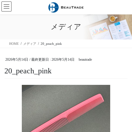
コ
ナ
ン
ビ
テ
ゲ
ン
ー
メディア
ツ
シ
に
ョ
移
ン
HOME
メディア
20_peach_pink
動
に
移
動
2026年5月14日
/ 最終更新日 :
2026年5月14日
beautrade
20_peach_pink