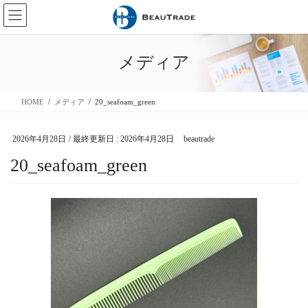
コ
ナ
ン
ビ
テ
ゲ
ン
ー
メディア
ツ
シ
に
ョ
移
ン
HOME
メディア
20_seafoam_green
動
に
移
動
2026年4月28日
/ 最終更新日 :
2026年4月28日
beautrade
20_seafoam_green