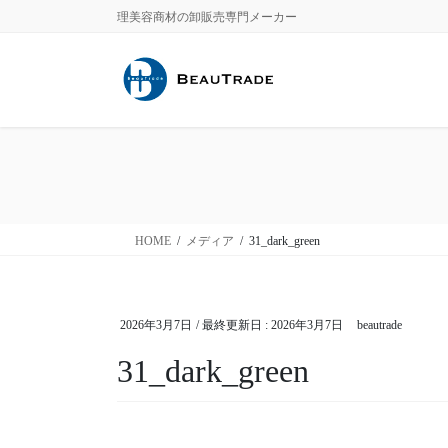
コ
ナ
理美容商材の卸販売専門メーカー
ン
ビ
テ
ゲ
ン
ー
ツ
シ
に
ョ
移
ン
動
に
移
動
HOME
メディア
31_dark_green
2026年3月7日
/ 最終更新日 :
2026年3月7日
beautrade
31_dark_green