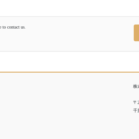
contact us.
株
〒2
千