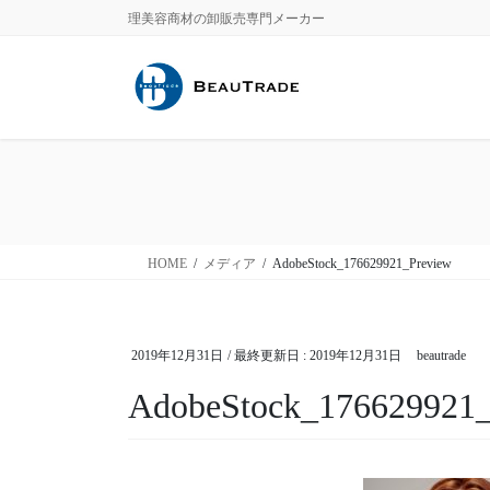
コ
ナ
理美容商材の卸販売専門メーカー
ン
ビ
テ
ゲ
ン
ー
ツ
シ
に
ョ
移
ン
動
に
移
動
HOME
メディア
AdobeStock_176629921_Preview
2019年12月31日
/ 最終更新日 :
2019年12月31日
beautrade
AdobeStock_176629921_