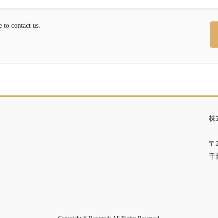
contact us.
株
〒2
千