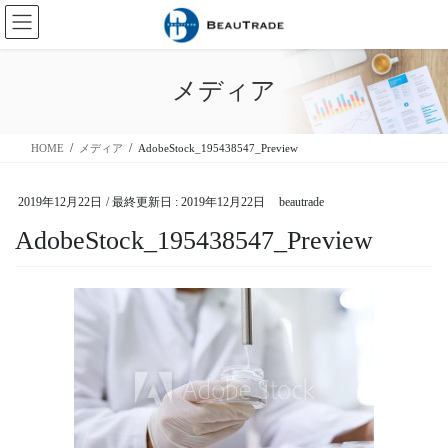
コ
ナ
ン
ビ
テ
ゲ
ン
ー
メディア
ツ
シ
に
ョ
移
ン
HOME
メディア
AdobeStock_195438547_Preview
動
に
移
動
2019年12月22日
/ 最終更新日 :
2019年12月22日
beautrade
AdobeStock_195438547_Preview