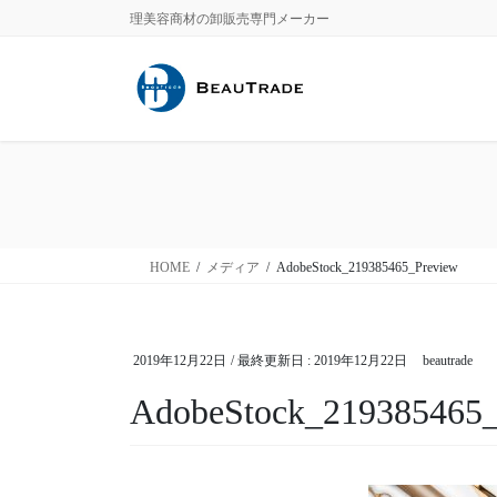
コ
ナ
理美容商材の卸販売専門メーカー
ン
ビ
テ
ゲ
ン
ー
ツ
シ
に
ョ
移
ン
動
に
移
動
HOME
メディア
AdobeStock_219385465_Preview
2019年12月22日
/ 最終更新日 :
2019年12月22日
beautrade
AdobeStock_219385465_