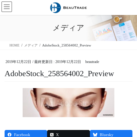
コ
ナ
ン
ビ
テ
ゲ
ン
ー
メディア
ツ
シ
に
ョ
移
ン
HOME
メディア
AdobeStock_258564002_Preview
動
に
移
動
2019年12月22日
/ 最終更新日 :
2019年12月22日
beautrade
AdobeStock_258564002_Preview
Facebook
X
Bluesky