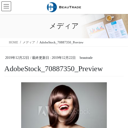
コ
ナ
ン
ビ
テ
ゲ
ン
ー
メディア
ツ
シ
に
ョ
移
ン
HOME
メディア
AdobeStock_70887350_Preview
動
に
移
動
2019年12月22日
/ 最終更新日 :
2019年12月22日
beautrade
AdobeStock_70887350_Preview