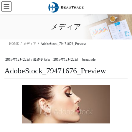
コ
ナ
ン
ビ
テ
ゲ
ン
ー
メディア
ツ
シ
に
ョ
移
ン
HOME
メディア
AdobeStock_79471676_Preview
動
に
移
動
2019年12月22日
/ 最終更新日 :
2019年12月22日
beautrade
AdobeStock_79471676_Preview