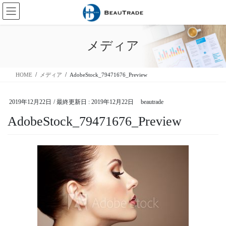
コ
ナ
ン
ビ
テ
ゲ
ン
ー
メディア
ツ
シ
に
ョ
移
ン
HOME
メディア
AdobeStock_79471676_Preview
動
に
移
動
2019年12月22日
/ 最終更新日 :
2019年12月22日
beautrade
AdobeStock_79471676_Preview