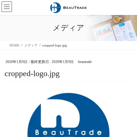
コ
ナ
ン
ビ
テ
ゲ
ン
ー
メディア
ツ
シ
に
ョ
移
ン
HOME
メディア
cropped-logo.jpg
動
に
移
動
2020年1月9日
/ 最終更新日 :
2020年1月9日
beautrade
cropped-logo.jpg