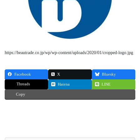
https://beautrade.co.jp/wp/wp-content/uploads/2020/01/cropped-logo.jpg
Facebook
X
Bluesky
Threads
Hatena
LINE
Copy