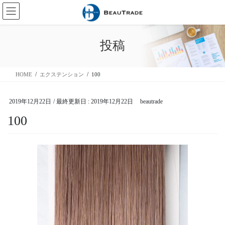
コ
ナ
ン
ビ
テ
ゲ
ン
ー
投稿
ツ
シ
に
ョ
移
ン
HOME
エクステンション
100
動
に
移
動
2019年12月22日
/ 最終更新日 :
2019年12月22日
beautrade
100