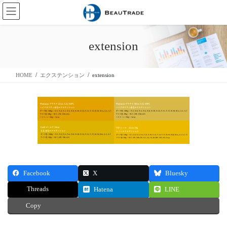
コ
ナ
ン
ビ
テ
ゲ
ン
ー
extension
ツ
シ
に
ョ
移
ン
HOME
エクステンション
extension
動
に
移
動
Facebook
X
Bluesky
Threads
Hatena
LINE
Copy