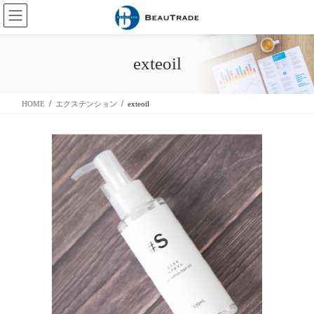
コ
ナ
ン
ビ
テ
ゲ
ン
ー
exteoil
ツ
シ
に
ョ
移
ン
HOME
エクステンション
exteoil
動
に
移
動