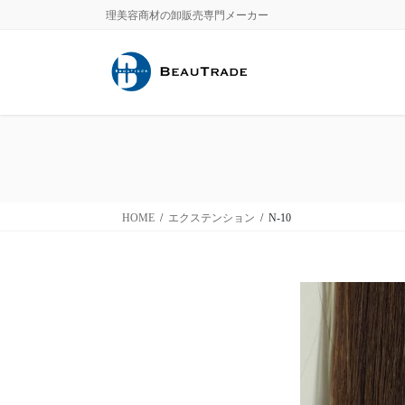
コ
ナ
理美容商材の卸販売専門メーカー
ン
ビ
テ
ゲ
ン
ー
ツ
シ
に
ョ
移
ン
動
に
移
動
HOME
エクステンション
N-10