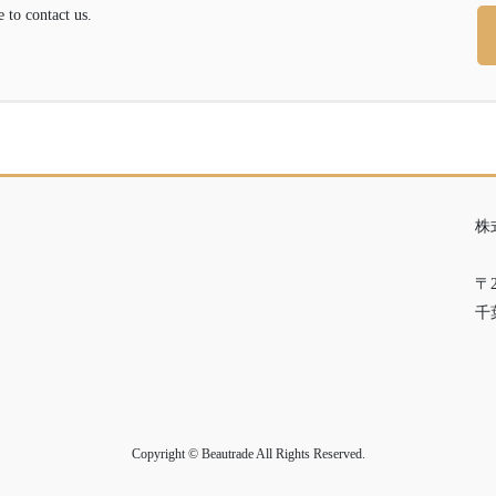
contact us.
株
〒2
千
Copyright © Beautrade All Rights Reserved.