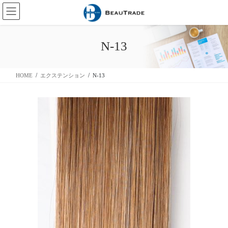
コ
ナ
ン
ビ
テ
ゲ
ン
ー
N-13
ツ
シ
に
ョ
移
ン
HOME
エクステンション
N-13
動
に
移
動