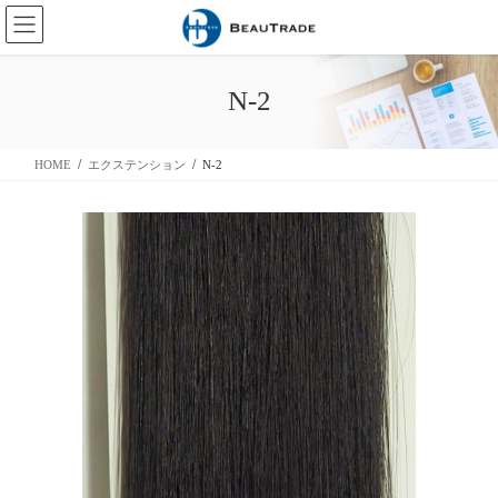
コ
ナ
ン
ビ
テ
ゲ
ン
ー
N-2
ツ
シ
に
ョ
移
ン
HOME
エクステンション
N-2
動
に
移
動