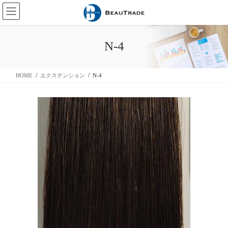
コ
ナ
ン
ビ
テ
ゲ
ン
ー
N-4
ツ
シ
に
ョ
移
ン
HOME
エクステンション
N-4
動
に
移
動