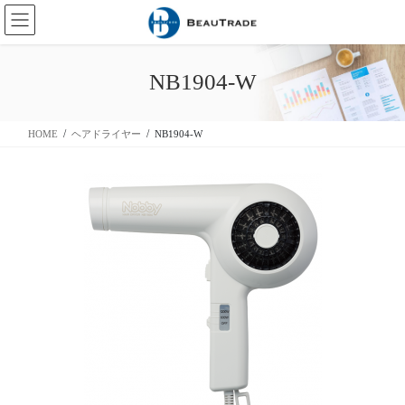
コ
ナ
ン
ビ
テ
ゲ
ン
ー
NB1904-W
ツ
シ
に
ョ
移
ン
HOME
ヘアドライヤー
NB1904-W
動
に
移
動