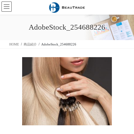
コ
ナ
ン
ビ
テ
ゲ
ン
ー
AdobeStock_254688226
ツ
シ
に
ョ
移
ン
HOME
商品紹介
AdobeStock_254688226
動
に
移
動