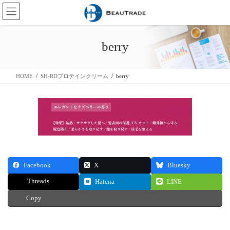
コ
ナ
ン
ビ
テ
ゲ
ン
ー
berry
ツ
シ
に
ョ
移
ン
HOME
SH-RDプロテインクリーム
berry
動
に
移
動
Facebook
X
Bluesky
Threads
Hatena
LINE
Copy