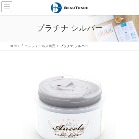
コ
ナ
ン
ビ
テ
ゲ
ン
ー
プラチナ シルバー
ツ
シ
に
ョ
移
ン
HOME
エンシェールズ商品
プラチナ シルバー
動
に
移
動