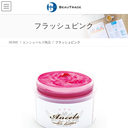
コ
ナ
ン
ビ
テ
ゲ
ン
ー
フラッシュピンク
ツ
シ
に
ョ
移
ン
HOME
エンシェールズ商品
フラッシュピンク
動
に
移
動