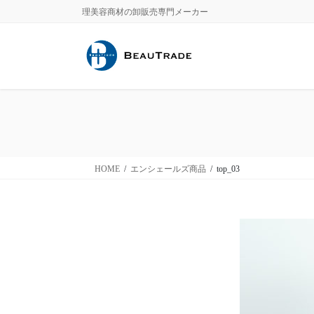
コ
ナ
理美容商材の卸販売専門メーカー
ン
ビ
テ
ゲ
ン
ー
ツ
シ
に
ョ
移
ン
動
に
移
動
HOME
エンシェールズ商品
top_03