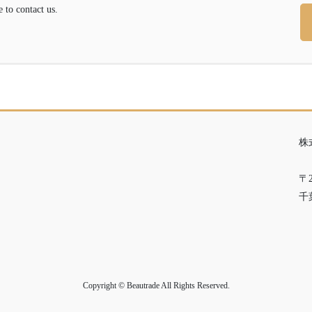
contact us.
株
〒2
千
Copyright © Beautrade All Rights Reserved.