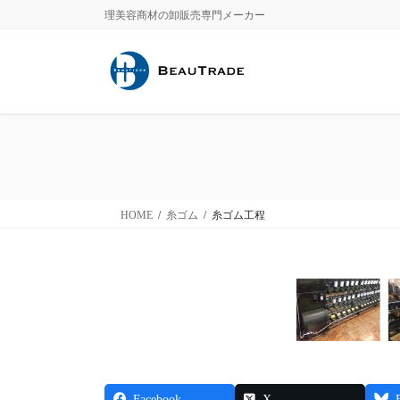
コ
ナ
理美容商材の卸販売専門メーカー
ン
ビ
テ
ゲ
ン
ー
ツ
シ
に
ョ
移
ン
動
に
移
動
HOME
糸ゴム
糸ゴム工程
Facebook
X