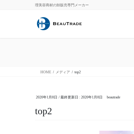
コ
ナ
理美容商材の卸販売専門メーカー
ン
ビ
テ
ゲ
ン
ー
ツ
シ
に
ョ
移
ン
動
に
移
動
HOME
メディア
top2
2020年1月8日
/ 最終更新日 :
2020年1月8日
beautrade
top2