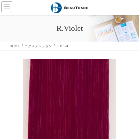
コ
ナ
ン
ビ
テ
ゲ
ン
ー
R.Violet
ツ
シ
に
ョ
移
ン
HOME
エクステンション
R.Violet
動
に
移
動