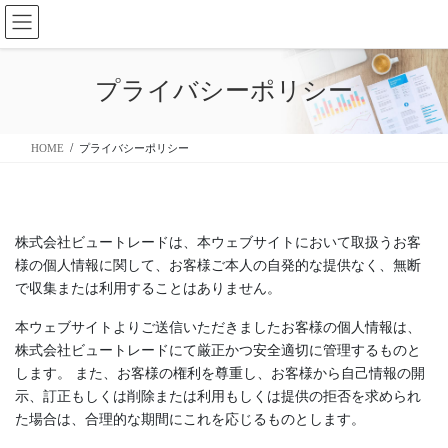
コ
ナ
ン
ビ
テ
ゲ
ン
ー
プライバシーポリシー
ツ
シ
に
ョ
移
ン
HOME
プライバシーポリシー
動
に
移
動
株式会社ビュートレードは、本ウェブサイトにおいて取扱うお客
様の個人情報に関して、お客様ご本人の自発的な提供なく、無断
で収集または利用することはありません。
本ウェブサイトよりご送信いただきましたお客様の個人情報は、
株式会社ビュートレードにて厳正かつ安全適切に管理するものと
します。 また、お客様の権利を尊重し、お客様から自己情報の開
示、訂正もしくは削除または利用もしくは提供の拒否を求められ
た場合は、合理的な期間にこれを応じるものとします。